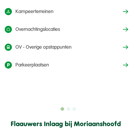
Kampeerterreinen
Overnachtingslocaties
OV - Overige opstappunten
Parkeerplaatsen
Klik hier voor meer informatie op de site van de
Flaauwers Inlaag bij Moriaanshoofd
Stichting Rugvin