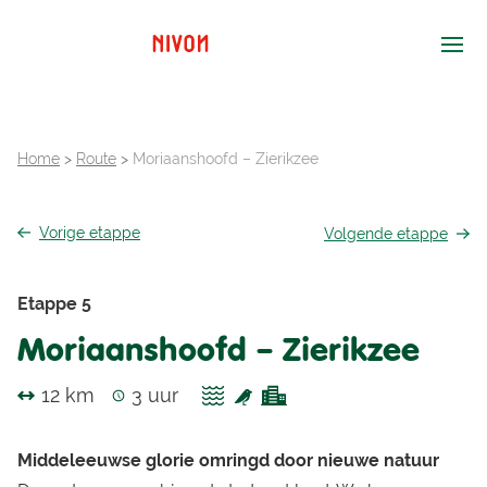
Ope
Home
>
Route
>
Moriaanshoofd – Zierikzee
Vorige
etappe
Volgende
etappe
Etappe 5
Moriaanshoofd – Zierikzee
12 km
3 uur
Middeleeuwse glorie omringd door nieuwe natuur